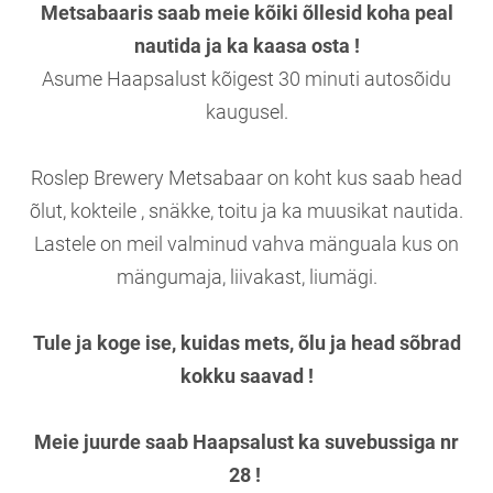
Metsabaaris saab meie kõiki õllesid koha peal
nautida ja ka kaasa osta !
Asume Haapsalust kõigest 30 minuti autosõidu
kaugusel.
Roslep Brewery Metsabaar on koht kus saab head
õlut, kokteile , snäkke, toitu ja ka muusikat nautida.
Lastele on meil valminud vahva mänguala kus on
mängumaja, liivakast, liumägi.
Tule ja koge ise, kuidas mets, õlu ja head sõbrad
kokku saavad !
Meie juurde saab Haapsalust ka suvebussiga nr
28 !