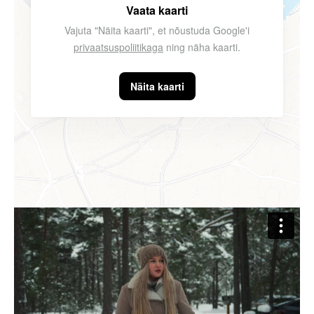
Vaata kaarti
Vajuta "Näita kaarti", et nõustuda Google'i
privaatsuspoliitikaga
ning näha kaarti.
Näita kaarti