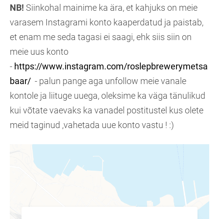
NB!
Siinkohal mainime ka ära, et kahjuks on meie
varasem Instagrami konto kaaperdatud ja paistab,
et enam me seda tagasi ei saagi, ehk siis siin on
meie uus konto
-
https://www.instagram.com/roslepbrewerymetsa
baar/
- palun pange aga unfollow
meie vanale
kontole ja liituge uuega, oleksime ka väga tänulikud
kui võtate vaevaks ka vanadel postitustel kus olete
meid taginud ,vahetada uue konto vastu ! :)