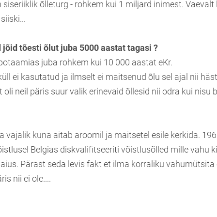
iseriiklik õlleturg - rohkem kui 1 miljard inimest. Vaevalt
iiski...
jõid tõesti õlut juba 5000 aastat tagasi ?
potaamias juba rohkem kui 10 000 aastat eKr.
üll ei kasutatud ja ilmselt ei maitsenud õlu sel ajal nii häs
oli neil päris suur valik erinevaid õllesid nii odra kui nisu b
a vajalik kuna aitab aroomil ja maitsetel esile kerkida. 196
stlusel Belgias diskvalifitseeriti võistlusõlled mille vahu 
aius. Pärast seda levis fakt et ilma korraliku vahumütsita 
s nii ei ole....