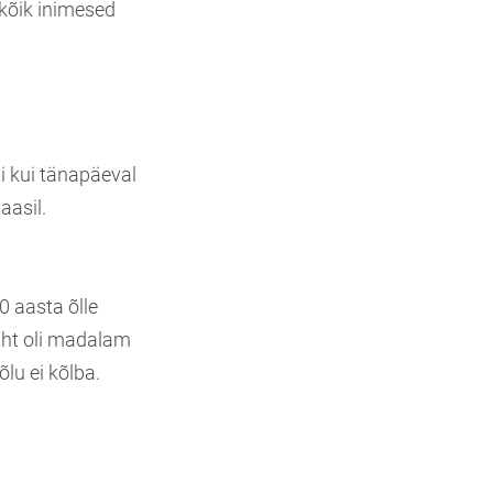
 kõik inimesed
ti kui tänapäeval
aasil.
0 aasta õlle
kiht oli madalam
õlu ei kõlba.