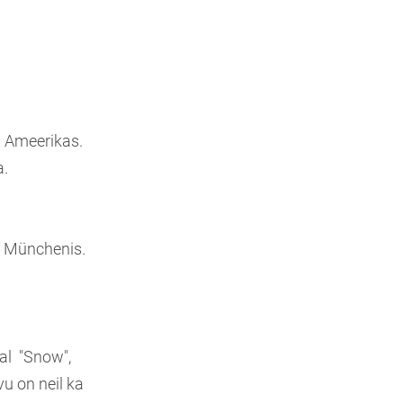
33 Ameerikas.
a.
l Münchenis.
al "Snow",
u on neil ka