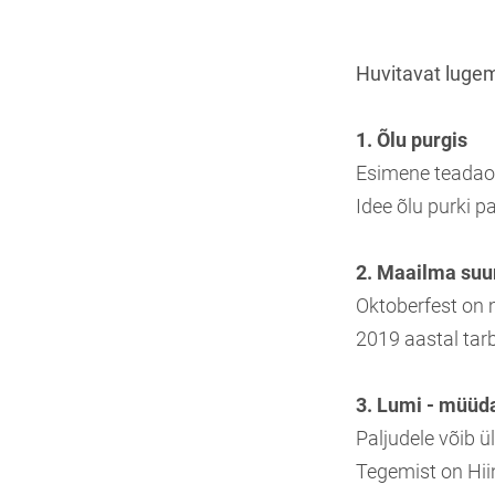
Huvitavat lugemi
1. Õlu purgis
Esimene teadaol
Idee õlu purki p
2. Maailma suur
Oktoberfest on 
2019 aastal tarbit
3. Lumi - müüd
Paljudele võib 
Tegemist on Hii