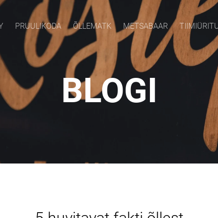
Y
PRUULIKODA
ÕLLEMATK
METSABAAR
TIIMIÜRIT
BLOGI