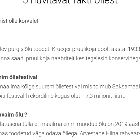
5 huvitavat fakti õllest
st õlle kõrvale!
ev purgis õlu toodeti Krueger pruulikoja poolt aastal 19
anna saadi pruulikoja naabritelt kes tegelesid konservideg
im õllefestival
maailma kõige suurem õllefestival mis toimub Saksamaa
i festivalil rekordiline kogus õlut - 7,3 miljonit liitrit.
avaim õlu ?
üllatusena tulla et maailma enim müüdud õlu on 2019 aast
nas toodetud väga odava õllega. Arvestade Hiina rahvaarv