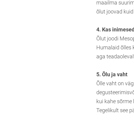
maailma suurim s
õlut joovad kuid s
4. Kas inimesed 
Õlut joodi Meso
Humalaid õlles k
aga teadaolevalt 
5. Õlu ja vaht
Õlle vaht on väg
degusteerimisvõi
kui kahe sõrme l
Tegelikult see päri