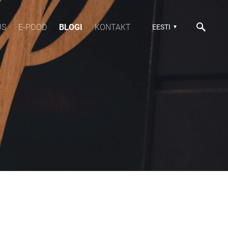
US
E-POOD
BLOGI
KONTAKT
EESTI